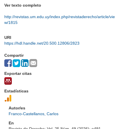
Ver texto completo
http://revistas.um.edu.uy/index.php/revistaderecho/article/vie
w/1815
URI
https://hdl.handle.net/20.500.12806/2823
Compartir
Exportar citas
Estadísticas
Autor/es
Franco-Castellanos, Carlos
En
Revista de Derecho; Vol. 25 Núm. 49 (2026); e491