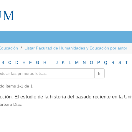
Educación
Listar Facultad de Humanidades y Educación por autor
B
C
D
E
F
G
H
I
J
K
L
M
N
O
P
Q
R
S
T
Ir
do ítems 1-1 de 1
cción: El estudio de la historia del pasado reciente en la U
árbara Díaz