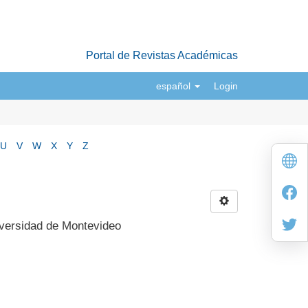
Portal de Revistas Académicas
español
Login
U
V
W
X
Y
Z
niversidad de Montevideo