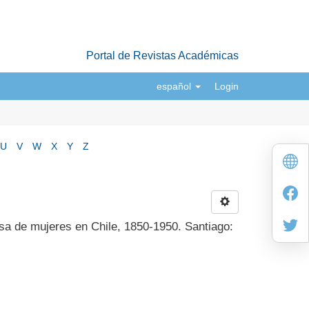
Portal de Revistas Académicas
español
Login
U
V
W
X
Y
Z
sa de mujeres en Chile, 1850-1950. Santiago: