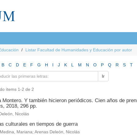
Educación
Listar Facultad de Humanidades y Educación por autor
B
C
D
E
F
G
H
I
J
K
L
M
N
O
P
Q
R
S
T
Ir
do ítems 1-2 de 2
a Montero. Y también hicieron periódicos. Cien años de pren
s, 2018, 296 pp.
Deleón, Nicolás
as culturales en tiempos de guerra
Medina, Mariana; Arenas Deleón, Nicolás