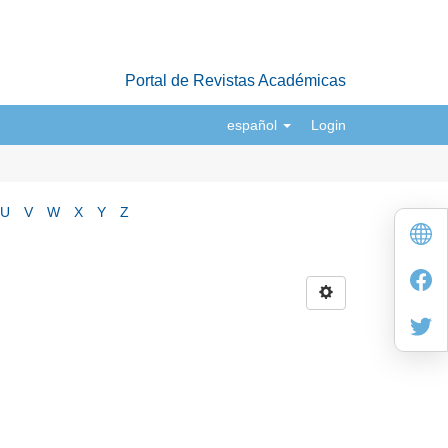
Portal de Revistas Académicas
español
Login
U
V
W
X
Y
Z