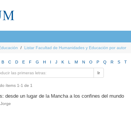
Educación
Listar Facultad de Humanidades y Educación por autor
B
C
D
E
F
G
H
I
J
K
L
M
N
O
P
Q
R
S
T
Ir
do ítems 1-1 de 1
es: desde un lugar de la Mancha a los confines del mundo
, Jorge