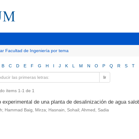
tar Facultad de Ingeniería por tema
B
C
D
E
F
G
H
I
J
K
L
M
N
O
P
Q
R
S
T
Ir
do ítems 1-1 de 1
o experimental de una planta de desalinización de agua salo
rah; Hammad Baig, Mirza; Hasnain, Sohail; Ahmed, Sadia