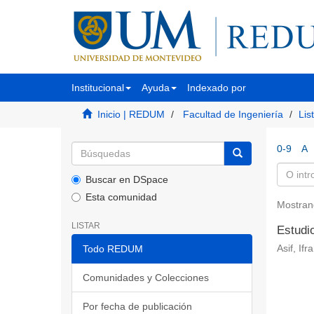
Institucional
Ayuda
Indexado por
Inicio | REDUM
Facultad de Ingeniería
Lis
0-9
A
Buscar en DSpace
Esta comunidad
Mostran
LISTAR
Estudi
Todo REDUM
Asif, If
Comunidades y Colecciones
Por fecha de publicación