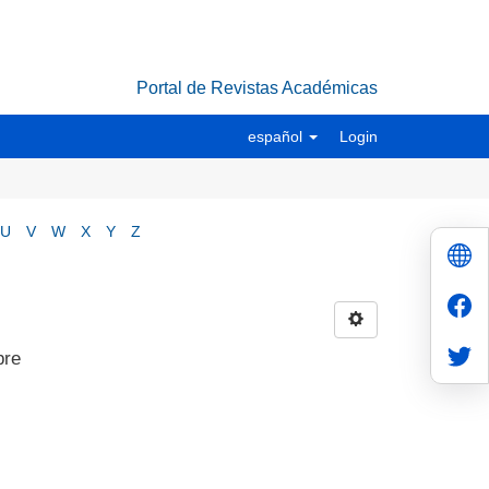
Portal de Revistas Académicas
español
Login
U
V
W
X
Y
Z
bre