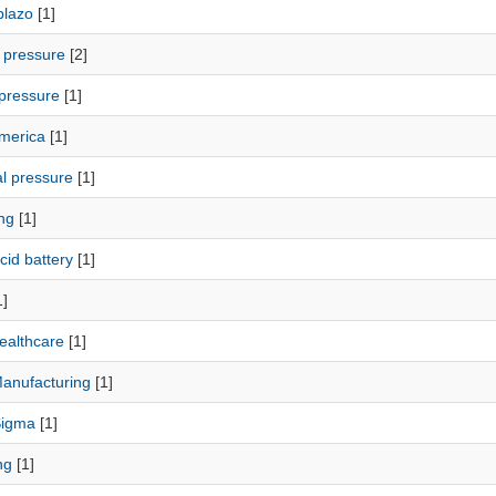
plazo
[1]
 pressure
[2]
 pressure
[1]
America
[1]
al pressure
[1]
ng
[1]
cid battery
[1]
]
ealthcare
[1]
anufacturing
[1]
Sigma
[1]
ng
[1]