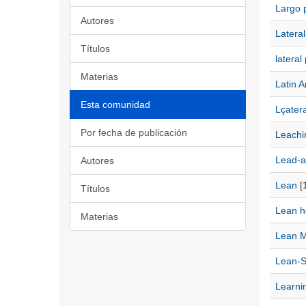
Largo 
Autores
Lateral
Títulos
lateral
Materias
Latin 
Esta comunidad
Lçater
Por fecha de publicación
Leachi
Lead-a
Autores
Lean
[1
Títulos
Lean h
Materias
Lean M
Lean-
Learni