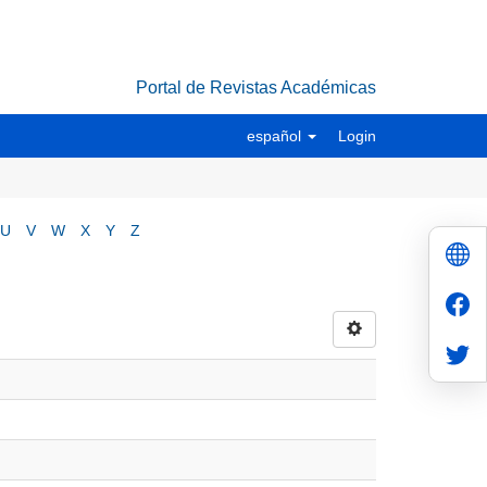
Portal de Revistas Académicas
español
Login
U
V
W
X
Y
Z