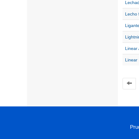
Lechad
Lecho f
Ligant
Lightni
Linear
Linear
Pru