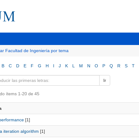
tar Facultad de Ingeniería por tema
B
C
D
E
F
G
H
I
J
K
L
M
N
O
P
Q
R
S
T
Ir
do ítems 1-20 de 45
a
performance
[1]
 iteration algorithm
[1]