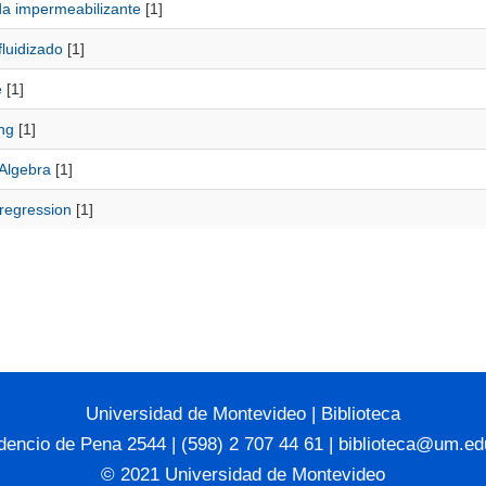
a impermeabilizante
[1]
luidizado
[1]
e
[1]
ng
[1]
 Algebra
[1]
 regression
[1]
Universidad de Montevideo
|
Biblioteca
dencio de Pena 2544 | (598) 2 707 44 61 |
biblioteca@um.ed
© 2021 Universidad de Montevideo