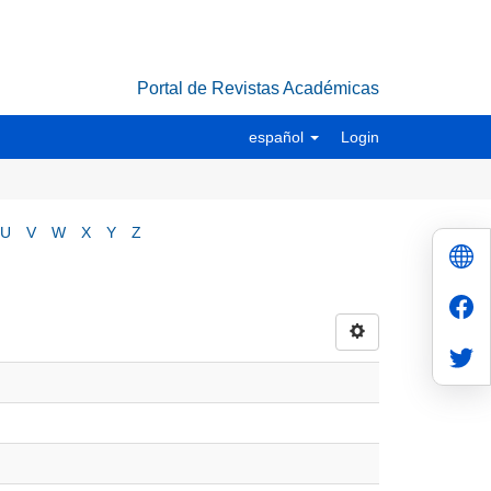
Portal de Revistas Académicas
español
Login
U
V
W
X
Y
Z