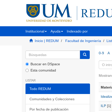
Institucional
Ayuda
Indexado por
Inicio | REDUM
Facultad de Ingeniería
Lis
0-9
A
Buscar en DSpace
Esta comunidad
Mostran
LISTAR
Materi
Todo REDUM
Ideali
Comunidades y Colecciones
ILP
[1]
Por fecha de publicación