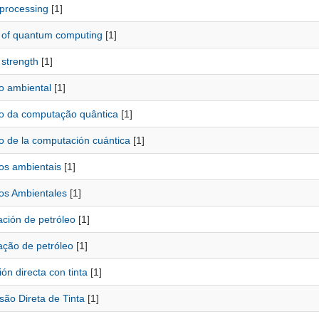
processing
[1]
 of quantum computing
[1]
 strength
[1]
o ambiental
[1]
o da computação quântica
[1]
o de la computación cuántica
[1]
os ambientais
[1]
os Ambientales
[1]
ación de petróleo
[1]
ação de petróleo
[1]
ón directa con tinta
[1]
são Direta de Tinta
[1]