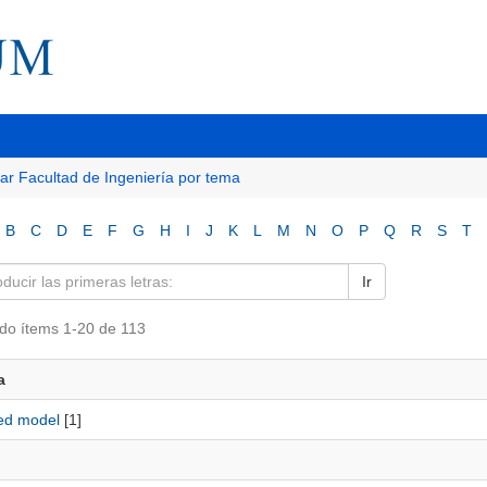
tar Facultad de Ingeniería por tema
B
C
D
E
F
G
H
I
J
K
L
M
N
O
P
Q
R
S
T
Ir
do ítems 1-20 de 113
a
zed model
[1]