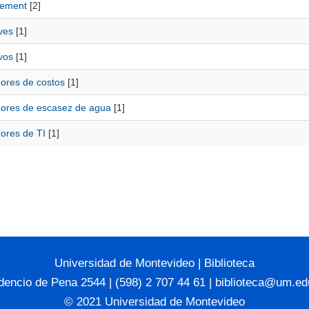
vement
[2]
ves
[1]
vos
[1]
dores de costos
[1]
dores de escasez de agua
[1]
dores de TI
[1]
Universidad de Montevideo
|
Biblioteca
dencio de Pena 2544 | (598) 2 707 44 61 |
biblioteca@um.ed
© 2021 Universidad de Montevideo