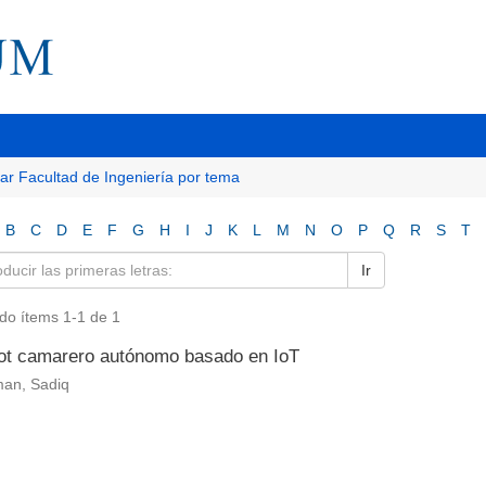
tar Facultad de Ingeniería por tema
B
C
D
E
F
G
H
I
J
K
L
M
N
O
P
Q
R
S
T
Ir
do ítems 1-1 de 1
ot camarero autónomo basado en IoT
an, Sadiq