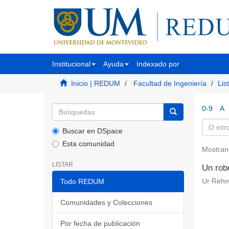
Institucional
Ayuda
Indexado por
Inicio | REDUM
Facultad de Ingeniería
Lis
0-9
A
Buscar en DSpace
Esta comunidad
Mostran
LISTAR
Un rob
Todo REDUM
Ur Rehm
Comunidades y Colecciones
Por fecha de publicación