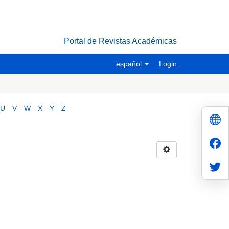
Portal de Revistas Académicas
español
Login
U
V
W
X
Y
Z