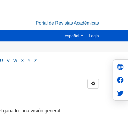
Portal de Revistas Académicas
español
Login
U
V
W
X
Y
Z
l ganado: una visión general