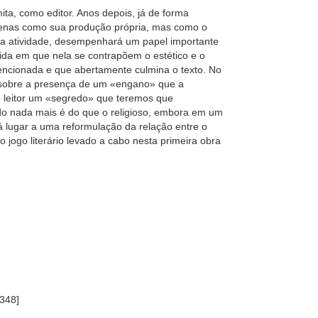
ta, como editor. Anos depois, já de forma
apenas como sua produção própria, mas como o
ssa atividade, desempenhará um papel importante
dida em que nela se contrapõem o estético e o
encionada e que abertamente culmina o texto. No
sobre a presença de um «engano» que a
o leitor um «segredo» que teremos que
do nada mais é do que o religioso, embora em um
dá lugar a uma reformulação da relação entre o
no jogo literário levado a cabo nesta primeira obra
348]