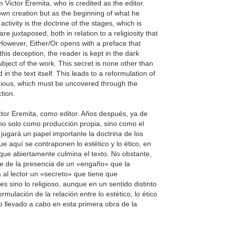
Victor Eremita, who is credited as the editor.
 own creation but as the beginning of what he
ctivity is the doctrine of the stages, which is
e juxtaposed, both in relation to a religiosity that
However, Either/Or opens with a preface that
his deception, the reader is kept in the dark
ject of the work. This secret is none other than
in the text itself. This leads to a reformulation of
ligious, which must be uncovered through the
ction.
ctor Eremita, como editor. Años después, ya de
no solo como producción propia, sino como el
 jugará un papel importante la doctrina de los
ue aquí se contraponen lo estético y lo ético, en
 que abiertamente culmina el texto. No obstante,
te de la presencia de un «engaño» que la
al lector un «secreto» que tiene que
s sino lo religioso, aunque en un sentido distinto
mulación de la relación entre lo estético, lo ético
rio llevado a cabo en esta primera obra de la