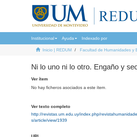
Institucional
Ayuda
Indexado por
Inicio | REDUM
Facultad de Humanidades y 
Ni lo uno ni lo otro. Engaño y se
Ver ítem
No hay ficheros asociados a este ítem.
Ver texto completo
http://revistas.um.edu.uy/index.php/revistahumanidad
s/article/view/1939
URI