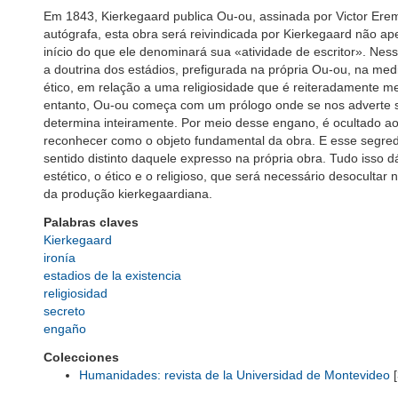
Em 1843, Kierkegaard publica Ou-ou, assinada por Victor Eremi
autógrafa, esta obra será reivindicada por Kierkegaard não 
início do que ele denominará sua «atividade de escritor». Ne
a doutrina dos estádios, prefigurada na própria Ou-ou, na me
ético, em relação a uma religiosidade que é reiteradamente m
entanto, Ou-ou começa com um prólogo onde se nos adverte 
determina inteiramente. Por meio desse engano, é ocultado a
reconhecer como o objeto fundamental da obra. E esse segre
sentido distinto daquele expresso na própria obra. Tudo isso 
estético, o ético e o religioso, que será necessário desocultar 
da produção kierkegaardiana.
Palabras claves
Kierkegaard
ironía
estadios de la existencia
religiosidad
secreto
engaño
Colecciones
Humanidades: revista de la Universidad de Montevideo
[