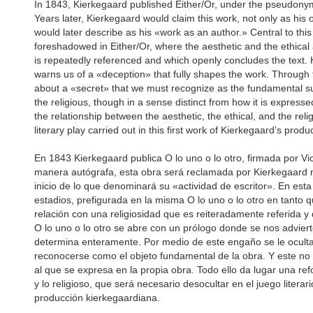
In 1843, Kierkegaard published Either/Or, under the pseudonym 
Years later, Kierkegaard would claim this work, not only as his
would later describe as his «work as an author.» Central to this a
foreshadowed in Either/Or, where the aesthetic and the ethical ar
is repeatedly referenced and which openly concludes the text. 
warns us of a «deception» that fully shapes the work. Through t
about a «secret» that we must recognize as the fundamental sub
the religious, though in a sense distinct from how it is expressed 
the relationship between the aesthetic, the ethical, and the re
literary play carried out in this first work of Kierkegaard’s produ
En 1843 Kierkegaard publica O lo uno o lo otro, firmada por Vi
manera autógrafa, esta obra será reclamada por Kierkegaard 
inicio de lo que denominará su «actividad de escritor». En esta
estadios, prefigurada en la misma O lo uno o lo otro en tanto q
relación con una religiosidad que es reiteradamente referida y
O lo uno o lo otro se abre con un prólogo donde se nos advier
determina enteramente. Por medio de este engaño se le oculta 
reconocerse como el objeto fundamental de la obra. Y este no e
al que se expresa en la propia obra. Todo ello da lugar una refor
y lo religioso, que será necesario desocultar en el juego litera
producción kierkegaardiana.