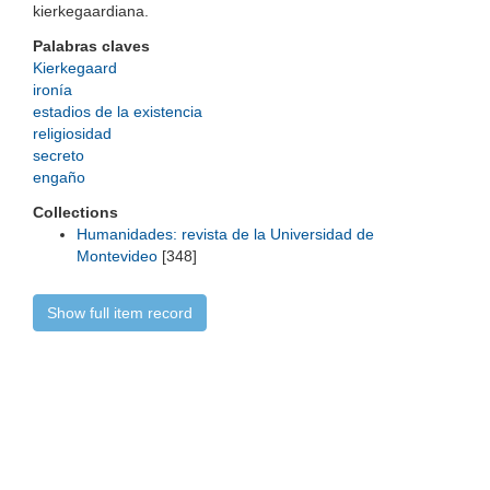
kierkegaardiana.
Palabras claves
Kierkegaard
ironía
estadios de la existencia
religiosidad
secreto
engaño
Collections
Humanidades: revista de la Universidad de
Montevideo
[348]
Show full item record
Universidad de Montevideo
|
Biblioteca
Prudencio de Pena 2544 | (598) 2 707 44 61 |
biblioteca@um.edu.uy
© 2021 Universidad de Montevideo