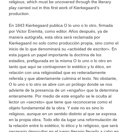
religious, which must be uncovered through the literary
play carried out in this first work of Kierkegaard’s
production.
En 1843 Kierkegaard publica O lo uno o lo otro, firmada
por Victor Eremita, como editor. Años después, ya de
manera autógrafa, esta obra será reclamada por
Kierkegaard no solo como producción propia, sino como el
inicio de lo que denominará su «actividad de escritor». En
esta jugará un papel importante la doctrina de los
estadios, prefigurada en la misma O lo uno o lo otro en
tanto que aquí se contraponen lo estético y lo ético, en
relación con una religiosidad que es reiteradamente
referida y que abiertamente culmina el texto. No obstante,
O lo uno o lo otro se abre con un prólogo donde se nos
advierte de la presencia de un «engaño» que la determina
enteramente. Por medio de este engaño se le oculta al
lector un «secreto» que tiene que reconocerse como el
objeto fundamental de la obra. Y este no es sino lo
religioso, aunque en un sentido distinto al que se expresa
en la propia obra. Todo ello da lugar una reformulación de
la relación entre lo estético, lo ético y lo religioso, que será
necesario desocultar en el juego literario llevado a cabo en