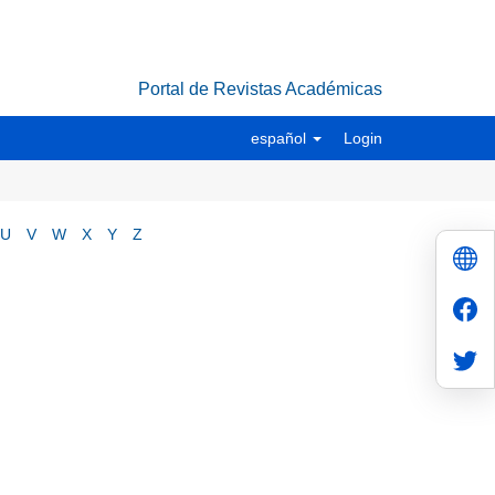
Portal de Revistas Académicas
español
Login
U
V
W
X
Y
Z