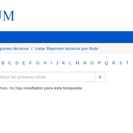
portes técnicos
Listar Reportes técnicos por título
B
C
D
E
F
G
H
I
J
K
L
M
N
O
P
Q
R
S
T
Ir
mos, no hay resultados para esta búsqueda.