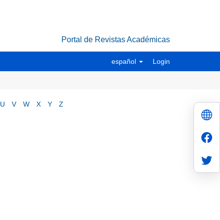
Portal de Revistas Académicas
español
Login
U
V
W
X
Y
Z