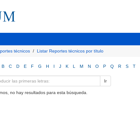
portes técnicos
Listar Reportes técnicos por título
B
C
D
E
F
G
H
I
J
K
L
M
N
O
P
Q
R
S
T
Ir
mos, no hay resultados para esta búsqueda.