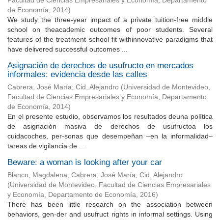
Facultad de Ciencias Empresariales y Economía, Departamento
de Economía
,
2014
)
We study the three-year impact of a private tuition-free middle
school on theacademic outcomes of poor students. Several
features of the treatment school fit withinnovative paradigms that
have delivered successful outcomes ...
Asignación de derechos de usufructo en mercados
informales: evidencia desde las calles
Cabrera, José María
;
Cid, Alejandro
(
Universidad de Montevideo,
Facultad de Ciencias Empresariales y Economía, Departamento
de Economía
,
2014
)
En el presente estudio, observamos los resultados deuna política
de asignación masiva de derechos de usufructoa los
cuidacoches, per-sonas que desempeñan –en la informalidad–
tareas de vigilancia de ...
Beware: a woman is looking after your car
Blanco, Magdalena
;
Cabrera, José María
;
Cid, Alejandro
(
Universidad de Montevideo, Facultad de Ciencias Empresariales
y Economía, Departamento de Economía
,
2016
)
There has been little research on the association between
behaviors, gen-der and usufruct rights in informal settings. Using