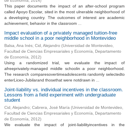
de Economía
,
2014
)
This paper documents the impact of an after-school program
called Apoyo Escolar, sited in the most ulnerable neighborhood of
a developing country. The outcomes of interest are academic
achievement, behavior in the classroom ...
Impact evaluation of a privately managed tuition-free
middle school in a poor neighborhood in Montevideo
Balsa, Ana Inés
;
Cid, Alejandro
(
Universidad de Montevideo,
Facultad de Ciencias Empresariales y Economía, Departamento
de Economía
,
2012
)
Using a randomized trial, we evaluate the impact of
afreeprivately-managed middle schoolin a poor neighborhood.
The research comparesovertimeadolescents randomly selectedto
enterLiceo-Jubilarand thosethat were notdrawn in ...
Joint-liability vs. individual incentives in the classroom.
Lessons from a field experiment with undergraduate
student
Cid, Alejandro
;
Cabrera, José María
(
Universidad de Montevideo,
Facultad de Ciencias Empresariales y Economía, Departamento
de Economía
,
2012
)
We evaluate the impact of joint-liabilityincentives in the