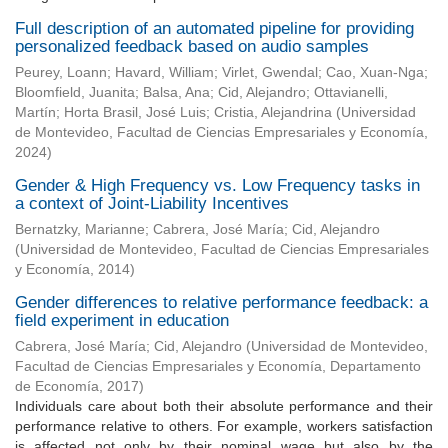
Full description of an automated pipeline for providing
personalized feedback based on audio samples
Peurey, Loann
;
Havard, William
;
Virlet, Gwendal
;
Cao, Xuan-Nga
;
Bloomfield, Juanita
;
Balsa, Ana
;
Cid, Alejandro
;
Ottavianelli,
Martín
;
Horta Brasil, José Luis
;
Cristia, Alejandrina
(
Universidad
de Montevideo, Facultad de Ciencias Empresariales y Economía
,
2024
)
Gender & High Frequency vs. Low Frequency tasks in
a context of Joint-Liability Incentives
Bernatzky, Marianne
;
Cabrera, José María
;
Cid, Alejandro
(
Universidad de Montevideo, Facultad de Ciencias Empresariales
y Economía
,
2014
)
Gender differences to relative performance feedback: a
field experiment in education
Cabrera, José María
;
Cid, Alejandro
(
Universidad de Montevideo,
Facultad de Ciencias Empresariales y Economía, Departamento
de Economía
,
2017
)
Individuals care about both their absolute performance and their
performance relative to others. For example, workers satisfaction
is affected not only by their nominal wage but also by the