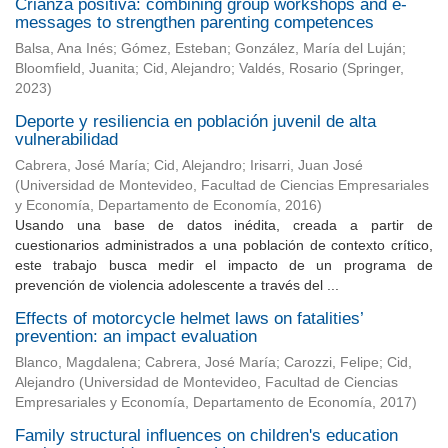
Crianza positiva: combining group workshops and e-
messages to strengthen parenting competences
Balsa, Ana Inés
;
Gómez, Esteban
;
González, María del Luján
;
Bloomfield, Juanita
;
Cid, Alejandro
;
Valdés, Rosario
(
Springer
,
2023
)
Deporte y resiliencia en población juvenil de alta
vulnerabilidad
Cabrera, José María
;
Cid, Alejandro
;
Irisarri, Juan José
(
Universidad de Montevideo, Facultad de Ciencias Empresariales
y Economía, Departamento de Economía
,
2016
)
Usando una base de datos inédita, creada a partir de
cuestionarios administrados a una población de contexto crítico,
este trabajo busca medir el impacto de un programa de
prevención de violencia adolescente a través del ...
Effects of motorcycle helmet laws on fatalities’
prevention: an impact evaluation
Blanco, Magdalena
;
Cabrera, José María
;
Carozzi, Felipe
;
Cid,
Alejandro
(
Universidad de Montevideo, Facultad de Ciencias
Empresariales y Economía, Departamento de Economía
,
2017
)
Family structural influences on children's education