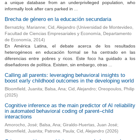
a unique database from an underprivileged population, who
informally look after cars parked in ...
Brecha de género en la educación secundaria
Bernatzky, Marianne
;
Cid, Alejandro
(
Universidad de Montevideo,
Facultad de Ciencias Empresariales y Economía, Departamento
de Economía
,
2014
)
En América Latina, el debate acerca de los resultados
heterogéneos en educación formal se ha centrado en las
diferencias entre pobres y ricos. Este foco ha guidado a los
diseñadores de política. Existen, sin embargo, otras ...
Calling all parents: leveraging behavioral insights to
boost early childhood outcomes in the developing world
Bloomfield, Juanita
;
Balsa, Ana
;
Cid, Alejandro
;
Oreopoulos, Philip
(
2025
)
Cognitive inference as the main predictor of AI reliability
in automated behavioral coding of parent–child
interactions
Amorocho, José
;
Balsa, Ana
;
Giraldo-Huertas, Juan José
;
Bloomfield, Juanita
;
Patrone, Paula
;
Cid, Alejandro
(
2026
)