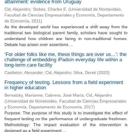
attainment: evidence from Uruguay
Cid, Alejandro
;
Stokes, Charles E.
(
Universidad de Montevideo,
Facultad de Ciencias Empresariales y Economía, Departamento
de Economía
,
2011
)
As the developed world has experienced a shift away from the
traditional two biological parent family, scholars have sought to
understand how children are faring in non-traditional homes.
Debate has arisen over assertions ...
‘For older folks like me, these things are over us...’: the
challenge of embedding iPadsin everyday life within a
long-term care facility
Castleton, Alexander
;
Cid, Alejandro
;
Silva, Derek
(
2020
)
Frequency of testing. Lessons from a field experiment
in higher education
Bernatzky, Marianne
;
Cabrera, José María
;
Cid, Alejandro
(
Universidad de Montevideo, Facultad de Ciencias Empresariales
y Economía, Departamento de Economía
,
2017
)
Purpose: The purpose of this study is to investigate the effect of
frequent testing on the performance of undergraduate freshmen.
Methodology: The impact evaluation of the intervention is
designed as a field experiment ...