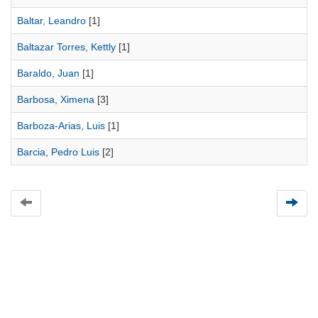
Baltar, Leandro
[1]
Baltazar Torres, Kettly
[1]
Baraldo, Juan
[1]
Barbosa, Ximena
[3]
Barboza-Arias, Luis
[1]
Barcia, Pedro Luis
[2]
Universidad de Montevideo
|
Biblioteca
Prudencio de Pena 2544 | (598) 2 707 44 61 |
biblioteca@um.edu.uy