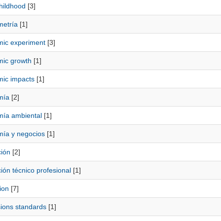
hildhood
[3]
etría
[1]
ic experiment
[3]
ic growth
[1]
ic impacts
[1]
mía
[2]
ía ambiental
[1]
ía y negocios
[1]
ión
[2]
ión técnico profesional
[1]
ion
[7]
ions standards
[1]