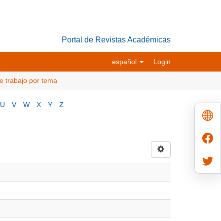
Portal de Revistas Académicas
español
Login
e trabajo por tema
U
V
W
X
Y
Z