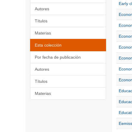
Early c
Autores
Econom
Títulos
Econom
Materias
Econom
Esta colección
Econom
Por fecha de publicación
Econo
Econom
Autores
Econom
Títulos
Educac
Materias
Educac
Educat
Eemiss