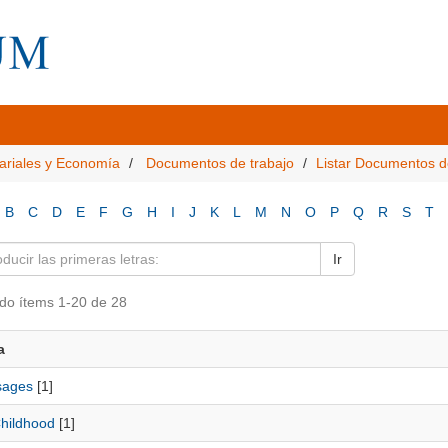
ariales y Economía
Documentos de trabajo
Listar Documentos d
B
C
D
E
F
G
H
I
J
K
L
M
N
O
P
Q
R
S
T
Ir
do ítems 1-20 de 28
a
sages
[1]
Childhood
[1]