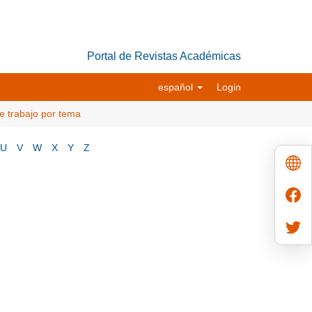
Portal de Revistas Académicas
español
Login
e trabajo por tema
U
V
W
X
Y
Z