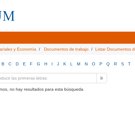
ariales y Economía
Documentos de trabajo
Listar Documentos d
B
C
D
E
F
G
H
I
J
K
L
M
N
O
P
Q
R
S
T
Ir
mos, no hay resultados para esta búsqueda.