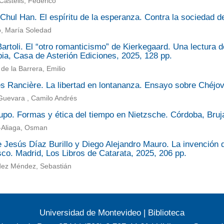
Castells, Federico
hul Han. El espíritu de la esperanza. Contra la sociedad d
o, María Soledad
artoli. El “otro romanticismo” de Kierkegaard. Una lectura 
ia, Casa de Asterión Ediciones, 2025, 128 pp.
de la Barrera, Emilio
s Rancière. La libertad en lontananza. Ensayo sobre Chéjov.
Guevara , Camilo Andrés
upo. Formas y ética del tiempo en Nietzsche. Córdoba, Bruj
Aliaga, Osman
e Jesús Díaz Burillo y Diego Alejandro Mauro. La invención
co. Madrid, Los Libros de Catarata, 2025, 206 pp.
ez Méndez, Sebastián
Universidad de Montevideo
|
Biblioteca