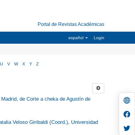
Portal de Revistas Académicas
español
Login
U
V
W
X
Y
Z
a: Madrid, de Corte a cheka de Agustín de
alia Veloso Giribaldi (Coord.), Universidad