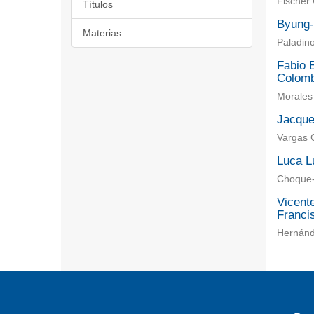
Fischer 
Títulos
Byung-C
Materias
Paladin
Fabio B
Colomb
Morales 
Jacque
Vargas 
Luca L
Choque-
Vicent
Francis
Hernánd