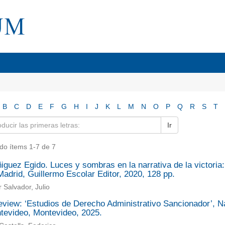
B
C
D
E
F
G
H
I
J
K
L
M
N
O
P
Q
R
S
T
Ir
do ítems 1-7 de 7
ñiguez Egido. Luces y sombras en la narrativa de la victori
adrid, Guillermo Escolar Editor, 2020, 128 pp.
 Salvador, Julio
view: ‘Estudios de Derecho Administrativo Sancionador’, Nat
tevideo, Montevideo, 2025.