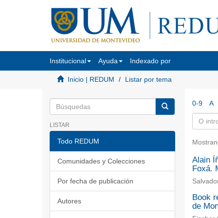
Institucional
Ayuda
Indexado por
Inicio | REDUM
Listar por tema
0-9
A
LISTAR
Todo REDUM
Mostran
Alain Í
Comunidades y Colecciones
Foxá. M
Por fecha de publicación
Salvador
Book re
Autores
de Mon