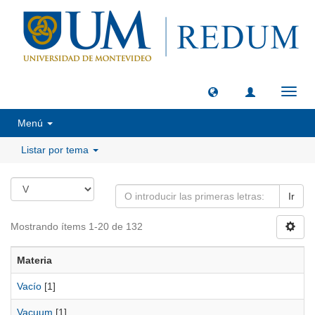
Camb
naveg
Menú
Listar por tema
Ir
Mostrando ítems 1-20 de 132
Materia
Vacío
[1]
Vacuum
[1]