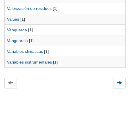
Valorización de residuos
[1]
Values
[1]
Vanguarda
[1]
Vanguardia
[1]
Variables climáticas
[1]
Variables instrumentales
[1]
Universidad de Montevideo
|
Biblioteca
Prudencio de Pena 2544 | (598) 2 707 44 61 |
biblioteca@um.edu.uy