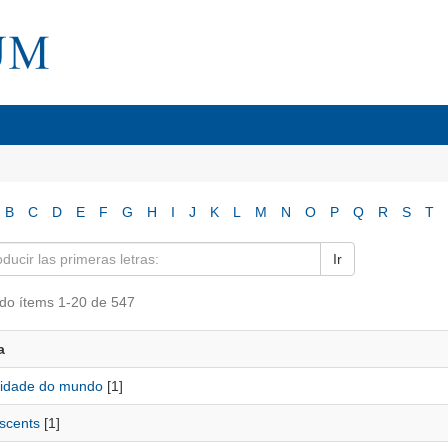
B
C
D
E
F
G
H
I
J
K
L
M
N
O
P
Q
R
S
T
Ir
do ítems 1-20 de 547
a
nidade do mundo
[1]
scents
[1]