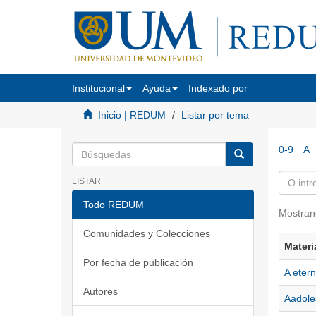
Institucional
Ayuda
Indexado por
Inicio | REDUM
Listar por tema
0-9
A
LISTAR
Todo REDUM
Mostran
Comunidades y Colecciones
Materi
Por fecha de publicación
A eter
Autores
Aadole