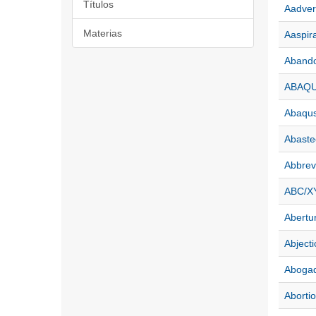
Títulos
Aadver
Materias
Aaspir
Aband
ABAQ
Abaqu
Abaste
Abbrev
ABC/XY
Abertu
Abjecti
Aboga
Aborti