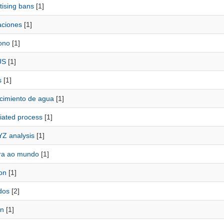
tising bans
[1]
aciones
[1]
ono
[1]
US
[1]
s
[1]
cimiento de agua
[1]
iated process
[1]
Z analysis
[1]
ra ao mundo
[1]
on
[1]
dos
[2]
on
[1]