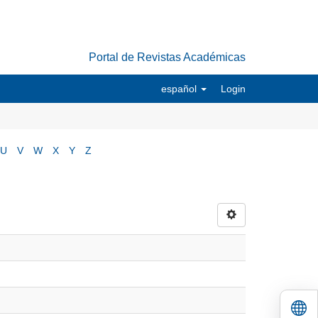
Portal de Revistas Académicas
español
Login
U
V
W
X
Y
Z