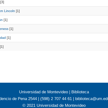
[3]
m Lincoln
[1]
ón
[1]
eness
[1]
idad
[1]
[1]
Universidad de Montevideo
|
Biblioteca
dencio de Pena 2544 | (598) 2 707 44 61 |
biblioteca@um.ed
© 2021 Universidad de Montevideo