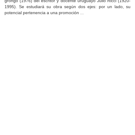
grongo (1976) del escritor y docente uruguayo Julio Ricci (1920-
1995). Se estudiará su obra según dos ejes: por un lado, su
potencial pertenencia a una promoción ...
Universidad de Montevideo
|
Biblioteca
Prudencio de Pena 2544 | (598) 2 707 44 61 |
biblioteca@um.edu.uy
© 2021 Universidad de Montevideo