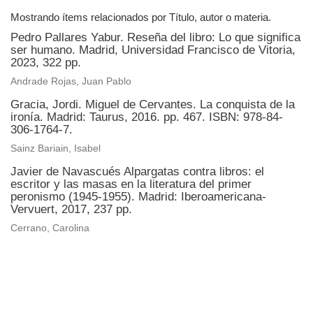
Mostrando ítems relacionados por Título, autor o materia.
Pedro Pallares Yabur. Reseña del libro: Lo que significa
ser humano. Madrid, Universidad Francisco de Vitoria,
2023, 322 pp.
Andrade Rojas, Juan Pablo
Gracia, Jordi. Miguel de Cervantes. La conquista de la
ironía. Madrid: Taurus, 2016. pp. 467. ISBN: 978-84-
306-1764-7.
Sainz Bariain, Isabel
Javier de Navascués Alpargatas contra libros: el
escritor y las masas en la literatura del primer
peronismo (1945-1955). Madrid: Iberoamericana-
Vervuert, 2017, 237 pp.
Cerrano, Carolina
Universidad de Montevideo
|
Biblioteca
Prudencio de Pena 2544 | (598) 2 707 44 61 |
biblioteca@um.edu.uy