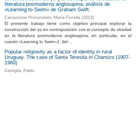
literatura posmoderna anglosajona: análisis de
«Learning to Swim» de Graham Swift.
Carrazzone Pronunziato, Maria Fiorella
(
2023
)
El presente trabajo tiene como objetivo principal explorar la
construcción del yo en contraposición con el concepto de otredad
en la literatura posmoderna anglosajona, en particular, en el
cuento «Learning to Swim»1, del ...
Popular religiosity as a factor of identity in rural
Uruguay. The case of Santa Teresita in Chamizo (1907-
1960)
Castiglia, Pablo
Universidad de Montevideo
|
Biblioteca
Prudencio de Pena 2544 | (598) 2 707 44 61 |
biblioteca@um.edu.uy
© 2021 Universidad de Montevideo