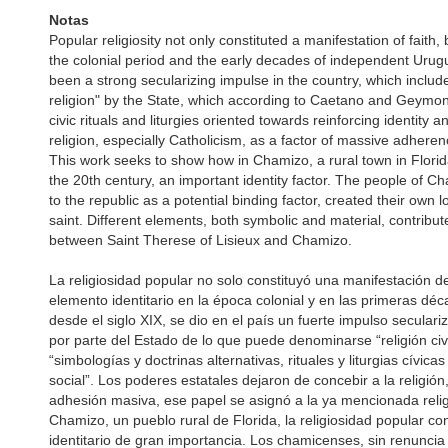
Notas
Popular religiosity not only constituted a manifestation of faith
the colonial period and the early decades of independent Urugu
been a strong secularizing impulse in the country, which include
religion" by the State, which according to Caetano and Geymon
civic rituals and liturgies oriented towards reinforcing identity
religion, especially Catholicism, as a factor of massive adherenc
This work seeks to show how in Chamizo, a rural town in Florida
the 20th century, an important identity factor. The people of
to the republic as a potential binding factor, created their own l
saint. Different elements, both symbolic and material, contribute
between Saint Therese of Lisieux and Chamizo.
La religiosidad popular no solo constituyó una manifestación d
elemento identitario en la época colonial y en las primeras d
desde el siglo XIX, se dio en el país un fuerte impulso secular
por parte del Estado de lo que puede denominarse “religión ci
“simbologías y doctrinas alternativas, rituales y liturgias cívica
social”. Los poderes estatales dejaron de concebir a la religión
adhesión masiva, ese papel se asignó a la ya mencionada relig
Chamizo, un pueblo rural de Florida, la religiosidad popular co
identitario de gran importancia. Los chamicenses, sin renunci