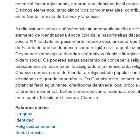
potencial factor aglutinante, crearon una identidad local propi
Distintos elementos, tanto simbólicos como materiales, contri
entre Santa Teresita de Lisieux y Chamizo.
A religiosidade popular nãosóconstituiuumamanifestação de fé
elemento de identidadena época colonial e nasprimeiras décad
século XIX foi dado no paisumforte impulso secularizador que 
do Estado do que se denomina como religião civil, a qual fa
Geymonartsimbologia e doutrina alternativas rituais e liturgias 
ordem social. Os poderes estataisdeixarão de conceber a relig
adesãomassiva, esse papel foiassignado a já mencionada relig
Chamizo umpovo rural de Florida, a religiosidade popular cont
identidade de grande importância. Os Chamisenses, semrenú
potencial fator aglutinante, criarãoumaidentidade local própr
Diferentes elementos, tantos simbólicos como materiais, contri
entre santa Teresita de Lisieux y Chamizo.
Palabras claves
Uruguay
Identidad
Religiosidad popular
Santa teresita