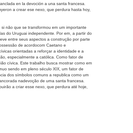
a anclada en la devoción a una santa francesa.
buyeron a crear ese nexo, que perdura hasta hoy,
, si não que se transformou em um importante
as do Uruguai independente. Por em, a partir do
teve entre seus aspectos a construção por parte
z possessão de acordocom Caetano e
cívicas orientadas a reforçar a identidade e a
ião, especialmente a católica. Como fator de
ião cívica. Este trabalho busca mostrar como em
inuo sendo em pleno século XIX, um fator de
ncia dos símbolos comuns a republica como um
ia ancorada nadevoção de uma santa francesa.
buirão a criar esse nexo, que perdura até hoje,