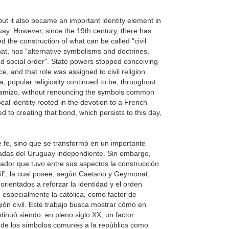
, but it also became an important identity element in
ay. However, since the 19th century, there has
d the construction of what can be called "civil
at, has "alternative symbolisms and doctrines,
 and social order". State powers stopped conceiving
e, and that role was assigned to civil religion.
, popular religiosity continued to be, throughout
 Chamizo, without renouncing the symbols common
ocal identity rooted in the devotion to a French
d to creating that bond, which persists to this day,
e fe, sino que se transformó en un importante
écadas del Uruguay independiente. Sin embargo,
izador que tuvo entre sus aspectos la construcción
vil”, la cual posee, según Caetano y Geymonat,
s orientados a reforzar la identidad y el orden
, especialmente la católica, como factor de
ión civil. Este trabajo busca mostrar cómo en
ntinuó siendo, en pleno siglo XX, un factor
a de los símbolos comunes a la república como