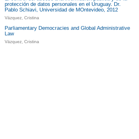
protección de datos personales en el Uruguay. Dr.
Pablo Schiavi, Universidad de MOntevideo, 2012
Vázquez, Cristina
Parliamentary Democracies and Global Administrative
Law
Vázquez, Cristina
Universidad de Montevideo
|
Biblioteca
Prudencio de Pena 2544 | (598) 2 707 44 61 |
biblioteca@um.edu.uy
© 2021 Universidad de Montevideo