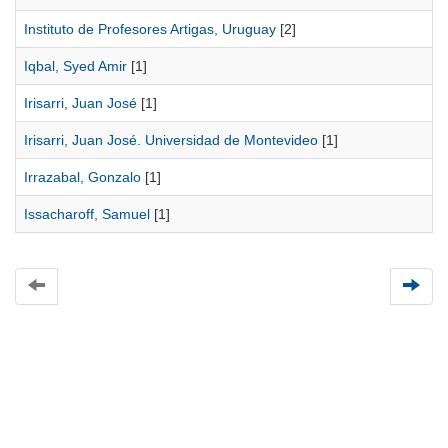
Instituto de Profesores Artigas, Uruguay
[2]
Iqbal, Syed Amir
[1]
Irisarri, Juan José
[1]
Irisarri, Juan José. Universidad de Montevideo
[1]
Irrazabal, Gonzalo
[1]
Issacharoff, Samuel
[1]
Universidad de Montevideo
|
Biblioteca
Prudencio de Pena 2544 | (598) 2 707 44 61 |
biblioteca@um.edu.uy