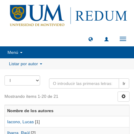
Camb
naveg
Menú
Listar por autor
Ir
Mostrando ítems 1-20 de 21
Nombre de los autores
Iacono, Lucas
[1]
Ibarra, Raúl
[2]