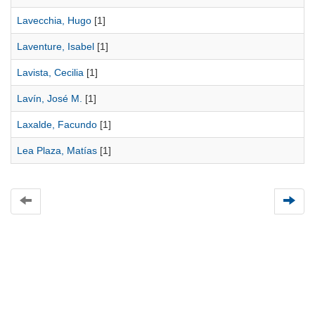
Lavecchia, Hugo
[1]
Laventure, Isabel
[1]
Lavista, Cecilia
[1]
Lavín, José M.
[1]
Laxalde, Facundo
[1]
Lea Plaza, Matías
[1]
Universidad de Montevideo
|
Biblioteca
Prudencio de Pena 2544 | (598) 2 707 44 61 |
biblioteca@um.edu.uy