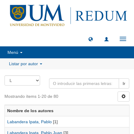
Camb
naveg
Menú
Listar por autor
Ir
Mostrando ítems 1-20 de 80
Nombre de los autores
Labandera Ipata, Pablo
[1]
Labandera Ipata, Pablo Juan
[3]