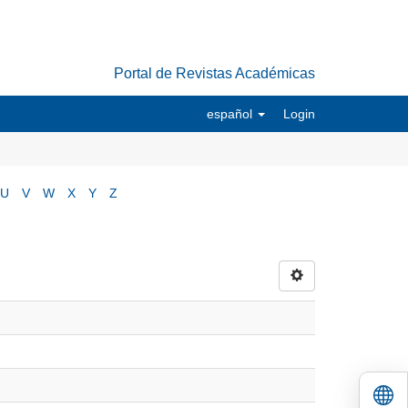
Portal de Revistas Académicas
español
Login
U
V
W
X
Y
Z