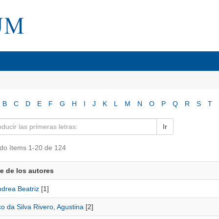
B
C
D
E
F
G
H
I
J
K
L
M
N
O
P
Q
R
S
T
Ir
do ítems 1-20 de 124
 de los autores
ndrea Beatriz
[1]
o da Silva Rivero, Agustina
[2]