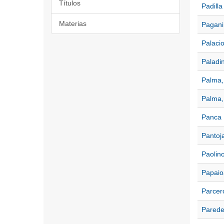
Títulos
Padill
Materias
Pagani
Palacio
Paladi
Palma,
Palma,
Panca 
Pantoj
Paolin
Papaio
Parcer
Parede