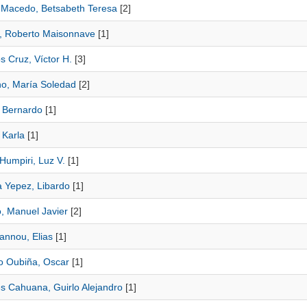
a Macedo, Betsabeth Teresa
[2]
, Roberto Maisonnave
[1]
s Cruz, Víctor H.
[3]
no, María Soledad
[2]
 Bernardo
[1]
 Karla
[1]
Humpiri, Luz V.
[1]
a Yepez, Libardo
[1]
o, Manuel Javier
[2]
annou, Elias
[1]
o Oubiña, Oscar
[1]
s Cahuana, Guirlo Alejandro
[1]