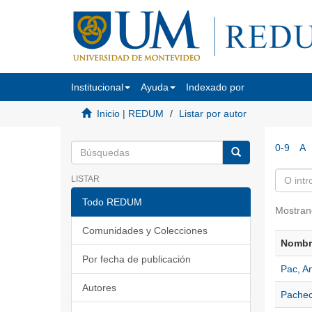
Institucional
Ayuda
Indexado por
Inicio | REDUM
Listar por autor
0-9
A
LISTAR
Todo REDUM
Mostran
Comunidades y Colecciones
Nombre
Por fecha de publicación
Pac, A
Autores
Pachec