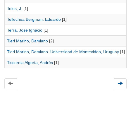
Teles, J.
[1]
Tellechea Bergman, Eduardo
[1]
Terra, José Ignacio
[1]
Tieri Marino, Damiano
[2]
Tieri Marino, Damiano. Universidad de Montevideo, Uruguay
[1]
Tiscornia Algorta, Andrés
[1]
Universidad de Montevideo
|
Biblioteca
Prudencio de Pena 2544 | (598) 2 707 44 61 |
biblioteca@um.edu.uy