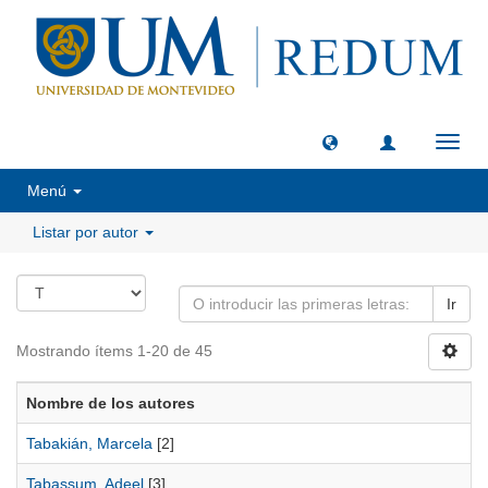
Camb
naveg
Menú
Listar por autor
Ir
Mostrando ítems 1-20 de 45
Nombre de los autores
Tabakián, Marcela
[2]
Tabassum, Adeel
[3]