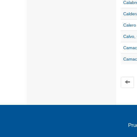
Calabr
Calder
Calero
Calvo,
Camach
Camach
Pru