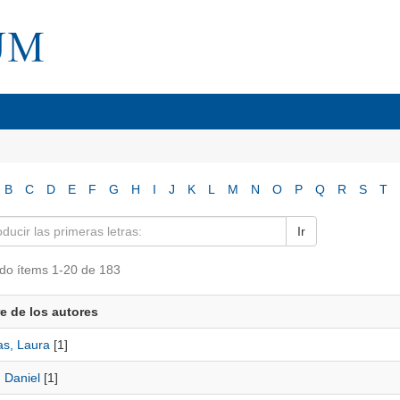
B
C
D
E
F
G
H
I
J
K
L
M
N
O
P
Q
R
S
T
Ir
do ítems 1-20 de 183
 de los autores
s, Laura
[1]
 Daniel
[1]