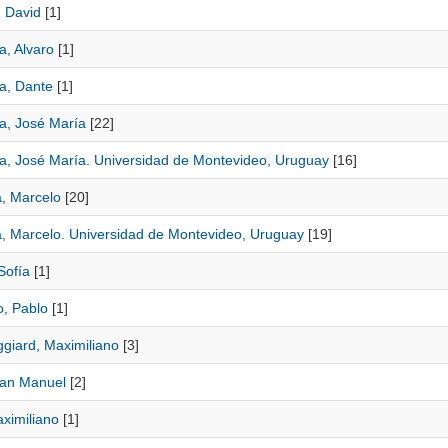
, David
[1]
a, Alvaro
[1]
a, Dante
[1]
a, José María
[22]
a, José María. Universidad de Montevideo, Uruguay
[16]
a, Marcelo
[20]
a, Marcelo. Universidad de Montevideo, Uruguay
[19]
Sofía
[1]
o, Pablo
[1]
ggiard, Maximiliano
[3]
uan Manuel
[2]
ximiliano
[1]