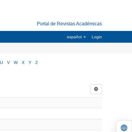
Portal de Revistas Académicas
español
Login
U
V
W
X
Y
Z