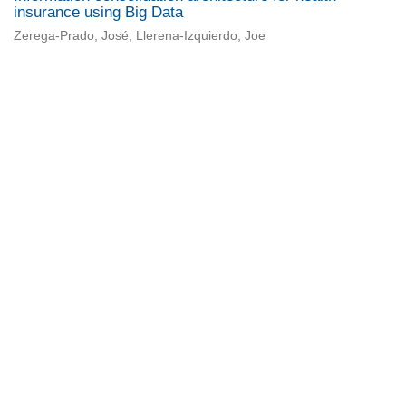
insurance using Big Data
Zerega-Prado, José; Llerena-Izquierdo, Joe
Universidad de Montevideo
|
Biblioteca
Prudencio de Pena 2544 | (598) 2 707 44 61 |
biblioteca@um.edu.uy
© 2021 Universidad de Montevideo