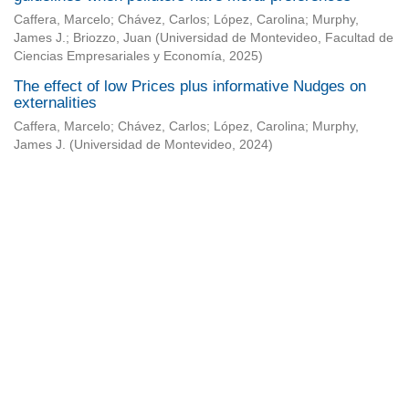
Caffera, Marcelo
;
Chávez, Carlos
;
López, Carolina
;
Murphy,
James J.
;
Briozzo, Juan
(
Universidad de Montevideo, Facultad de
Ciencias Empresariales y Economía
,
2025
)
The effect of low Prices plus informative Nudges on
externalities
Caffera, Marcelo
;
Chávez, Carlos
;
López, Carolina
;
Murphy,
James J.
(
Universidad de Montevideo
,
2024
)
Universidad de Montevideo
|
Biblioteca
Prudencio de Pena 2544 | (598) 2 707 44 61 |
biblioteca@um.edu.uy
© 2021 Universidad de Montevideo