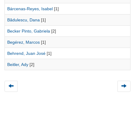
Bárcenas-Reyes, Isabel
[1]
Bădulescu, Dana
[1]
Becker Pinto, Gabriela
[2]
Begérez, Marcos
[1]
Behrend, Juan José
[1]
Beitler, Ady
[2]
Universidad de Montevideo
|
Biblioteca
Prudencio de Pena 2544 | (598) 2 707 44 61 |
biblioteca@um.edu.uy