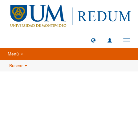
Camb
naveg
Menú
Buscar