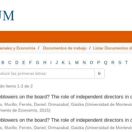
ariales y Economía
Documentos de trabajo
Listar Documentos d
B
C
D
E
F
G
H
I
J
K
L
M
N
O
P
Q
R
S
T
Ir
do ítems 1-2 de 2
blowers on the board? The role of independent directors in 
, Murillo
;
Ferrés, Daniel
;
Ormazabal, Gaizka
(
Universidad de Montevi
mento de Economía
,
2015
)
blowers on the board? The role of independent directors in 
, Murillo
;
Ferrés, Daniel
;
Ormazabal, Gaizka
(
Universidad de Montevi