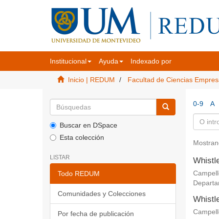
Institucional
Ayuda
Indexado por
Inicio | REDUM
Facultad de Ciencias Empres
0-9
A
Buscar en DSpace
Esta colección
Mostran
LISTAR
Whistle
Todo REDUM
Campello
Departa
Comunidades y Colecciones
Whistle
Campello
Por fecha de publicación