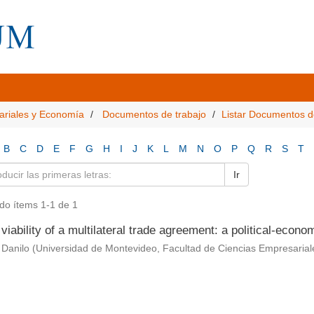
ariales y Economía
Documentos de trabajo
Listar Documentos d
B
C
D
E
F
G
H
I
J
K
L
M
N
O
P
Q
R
S
T
Ir
do ítems 1-1 de 1
viability of a multilateral trade agreement: a political-econ
 Danilo
(
Universidad de Montevideo, Facultad de Ciencias Empresari