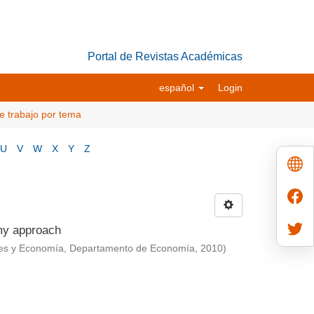
Portal de Revistas Académicas
español
Login
e trabajo por tema
U
V
W
X
Y
Z
omy approach
ales y Economía, Departamento de Economía
,
2010
)