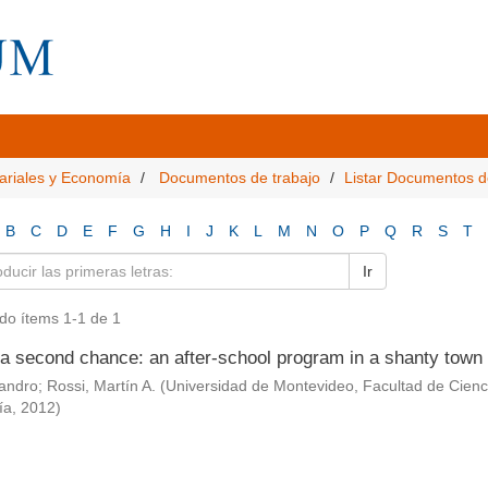
ariales y Economía
Documentos de trabajo
Listar Documentos d
B
C
D
E
F
G
H
I
J
K
L
M
N
O
P
Q
R
S
T
Ir
do ítems 1-1 de 1
a second chance: an after-school program in a shanty town i
jandro
;
Rossi, Martín A.
(
Universidad de Montevideo, Facultad de Cien
ía
,
2012
)