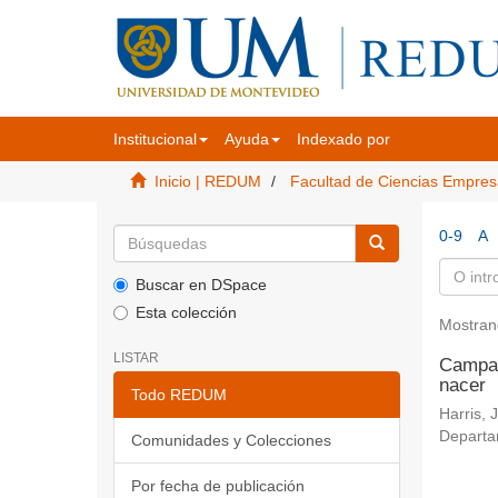
Institucional
Ayuda
Indexado por
Inicio | REDUM
Facultad de Ciencias Empres
0-9
A
Buscar en DSpace
Esta colección
Mostran
LISTAR
Campañ
nacer
Todo REDUM
Harris, J
Departa
Comunidades y Colecciones
Por fecha de publicación