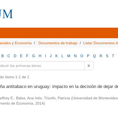
ariales y Economía
Documentos de trabajo
Listar Documentos d
B
C
D
E
F
G
H
I
J
K
L
M
N
O
P
Q
R
S
T
Ir
do ítems 1-1 de 1
a antitabaco en uruguay: impacto en la decisión de dejar d
effrey E.
;
Balsa, Ana Inés
;
Triunfo, Patricia
(
Universidad de Montevideo
mento de Economía
,
2014
)