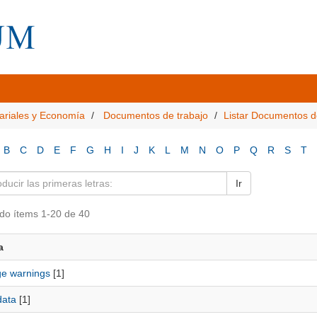
ariales y Economía
Documentos de trabajo
Listar Documentos d
B
C
D
E
F
G
H
I
J
K
L
M
N
O
P
Q
R
S
T
Ir
do ítems 1-20 de 40
a
e warnings
[1]
data
[1]