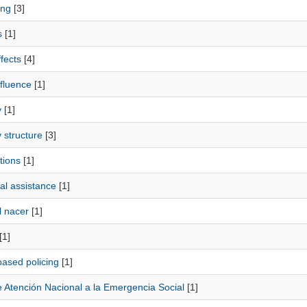
ing
[3]
s
[1]
fects
[4]
fluence
[1]
y
[1]
 structure
[3]
tions
[1]
al assistance
[1]
l nacer
[1]
[1]
based policing
[1]
e Atención Nacional a la Emergencia Social
[1]