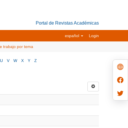
Portal de Revistas Académicas
español
Login
e trabajo por tema
U
V
W
X
Y
Z