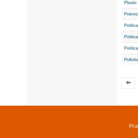
Plastic
Pobrez
Politic
Politi
Polític
Polluti
Pru