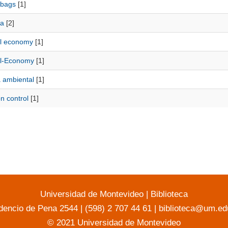
 bags
[1]
a
[2]
al economy
[1]
cal-Economy
[1]
a ambiental
[1]
on control
[1]
Universidad de Montevideo
|
Biblioteca
dencio de Pena 2544 | (598) 2 707 44 61 |
biblioteca@um.ed
© 2021 Universidad de Montevideo