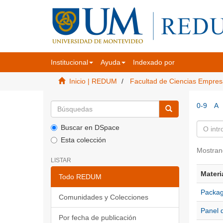
Institucional
Ayuda
Indexado por
Inicio | REDUM
Facultad de Ciencias Empres
0-9
A
Buscar en DSpace
Esta colección
Mostran
LISTAR
Materi
Todo REDUM
Packag
Comunidades y Colecciones
Panel 
Por fecha de publicación