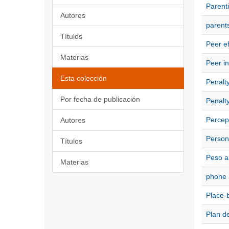
Parent
Autores
parent
Títulos
Peer ef
Materias
Peer in
Esta colección
Penalt
Por fecha de publicación
Penalty
Percep
Autores
Person
Títulos
Peso a
Materias
phone
Place-
Plan d