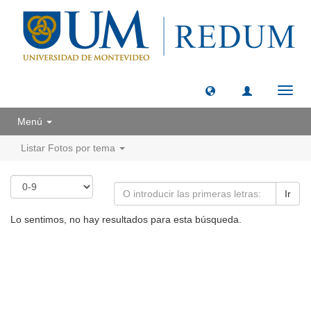
Camb
naveg
Menú
Listar Fotos por tema
Ir
Lo sentimos, no hay resultados para esta búsqueda.
Universidad de Montevideo
|
Biblioteca
Prudencio de Pena 2544 | (598) 2 707 44 61 |
biblioteca@um.edu.uy