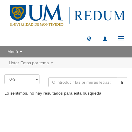
Camb
naveg
Menú
Listar Fotos por tema
Ir
Lo sentimos, no hay resultados para esta búsqueda.
Universidad de Montevideo
|
Biblioteca
Prudencio de Pena 2544 | (598) 2 707 44 61 |
biblioteca@um.edu.uy