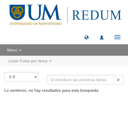
Camb
naveg
Menú
Listar Fotos por tema
Ir
Lo sentimos, no hay resultados para esta búsqueda.
Universidad de Montevideo
|
Biblioteca
Prudencio de Pena 2544 | (598) 2 707 44 61 |
biblioteca@um.edu.uy