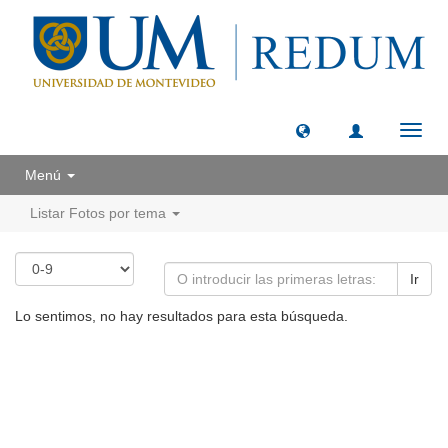
Camb
naveg
Menú
Listar Fotos por tema
Ir
Lo sentimos, no hay resultados para esta búsqueda.
Universidad de Montevideo
|
Biblioteca
Prudencio de Pena 2544 | (598) 2 707 44 61 |
biblioteca@um.edu.uy