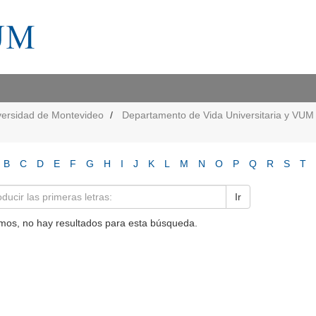
versidad de Montevideo
Departamento de Vida Universitaria y VUM
B
C
D
E
F
G
H
I
J
K
L
M
N
O
P
Q
R
S
T
Ir
mos, no hay resultados para esta búsqueda.