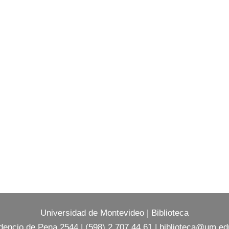
Universidad de Montevideo
|
Biblioteca
dencio de Pena 2544 | (598) 2 707 44 61 |
biblioteca@um.ed