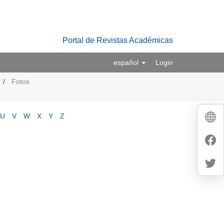
Portal de Revistas Académicas
español
Login
Fotos
U
V
W
X
Y
Z