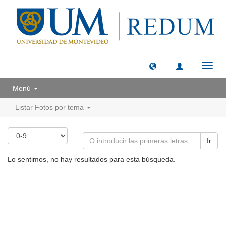
Camb
naveg
Menú
Listar Fotos por tema
Ir
Lo sentimos, no hay resultados para esta búsqueda.
Universidad de Montevideo
|
Biblioteca
Prudencio de Pena 2544 | (598) 2 707 44 61 |
biblioteca@um.edu.uy