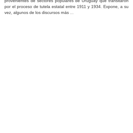
provenientes de sectores populares de Uruguay que transitaron
por el proceso de tutela estatal entre 1911 y 1934. Expone, a su
vez, algunos de los discursos más ...
Universidad de Montevideo
|
Biblioteca
Prudencio de Pena 2544 | (598) 2 707 44 61 |
biblioteca@um.edu.uy
© 2021 Universidad de Montevideo