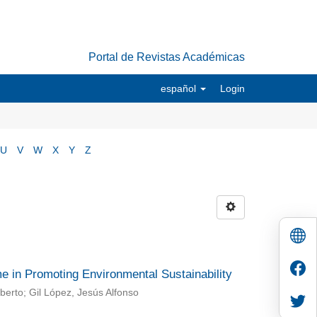
Portal de Revistas Académicas
español
Login
U
V
W
X
Y
Z
me in Promoting Environmental Sustainability
berto; Gil López, Jesús Alfonso