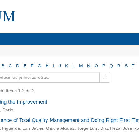
B
C
D
E
F
G
H
I
J
K
L
M
N
O
P
Q
R
S
T
Ir
do ítems 1-2 de 2
ing the Improvement
, Darío
cance of Total Quality Management and Doing Right First Ti
Figueroa, Luis Javier; García Alcaraz, Jorge Luis; Diaz Reza, José Ro