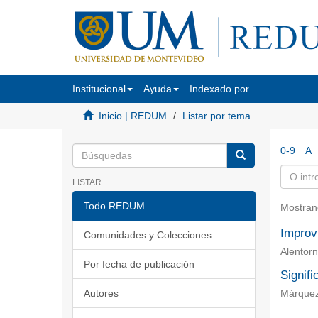
Institucional
Ayuda
Indexado por
Inicio | REDUM
Listar por tema
0-9
A
LISTAR
Todo REDUM
Mostran
Improv
Comunidades y Colecciones
Alentorn
Por fecha de publicación
Signifi
Autores
Márquez 