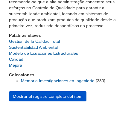
recomenda-se que a alta administração concentre seus
esforços no Controle de Qualidade para garantir a
sustentabilidade ambiental, focando em sistemas de
produção que produzam produtos de qualidade desde a
primeira vez, reduzindo desperdícios no processo.
Palabras claves
Gestión de la Calidad Total
Sustentabilidad Ambiental
Modelo de Ecuaciones Estructurales
Calidad
Mejora
Colecciones
Memoria Investigaciones en Ingeniería
[280]
Mostrar el registro completo del ítem
Universidad de Montevideo
|
Biblioteca
Prudencio de Pena 2544 | (598) 2 707 44 61 |
biblioteca@um.edu.uy