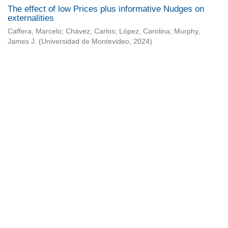
The effect of low Prices plus informative Nudges on
externalities
Caffera, Marcelo
;
Chávez, Carlos
;
López, Carolina
;
Murphy,
James J.
(
Universidad de Montevideo
,
2024
)
Universidad de Montevideo
|
Biblioteca
Prudencio de Pena 2544 | (598) 2 707 44 61 |
biblioteca@um.edu.uy
© 2021 Universidad de Montevideo