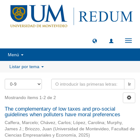
Camb
naveg
Menú
Listar por tema
Ir
Mostrando ítems 1-2 de 2
The complementary of low taxes and pro-social
guidelines when polluters have moral preferences
Caffera, Marcelo
;
Chávez, Carlos
;
López, Carolina
;
Murphy,
James J.
;
Briozzo, Juan
(
Universidad de Montevideo, Facultad de
Ciencias Empresariales y Economía
,
2025
)