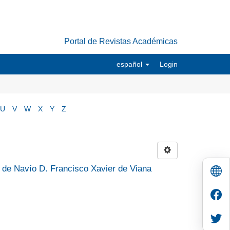
Portal de Revistas Académicas
español
Login
U
V
W
X
Y
Z
nte de Navío D. Francisco Xavier de Viana