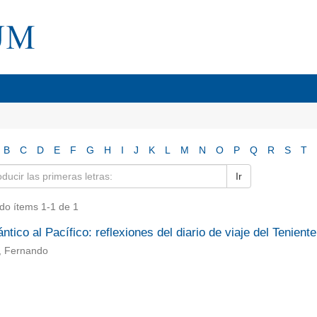
B
C
D
E
F
G
H
I
J
K
L
M
N
O
P
Q
R
S
T
Ir
do ítems 1-1 de 1
ántico al Pacífico: reflexiones del diario de viaje del Tenie
, Fernando